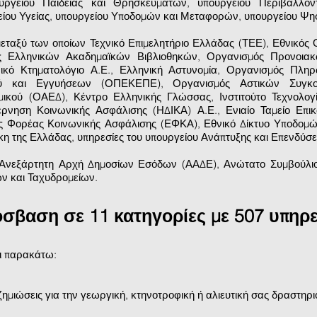
υργείου Παιδείας και Θρησκευμάτων, υπουργείου Περιβάλλοντ
είου Υγείας, υπουργείου Υποδομών και Μεταφορών, υπουργείου Ψη
ταξύ των οποίων Τεχνικό Επιμελητήριο Ελλάδας (ΤΕΕ), Εθνικός
ος Ελληνικών Ακαδημαϊκών Βιβλιοθηκών, Οργανισμός Προνοιακ
ικό Κτηματολόγιο Α.Ε., Ελληνική Αστυνομία, Οργανισμός Πλη
ού και Εγγυήσεων (ΟΠΕΚΕΠΕ), Οργανισμός Αστικών Συγκο
ικού (ΟΑΕΔ), Κέντρο Ελληνικής Γλώσσας, Ινστιτούτο Τεχνολο
υβέρνηση Κοινωνικής Ασφάλισης (ΗΔΙΚΑ) Α.Ε., Ενιαίο Ταμείο Επ
ος Φορέας Κοινωνικής Ασφάλισης (ΕΦΚΑ), Εθνικό Δίκτυο Υποδομώ
κη της Ελλάδας, υπηρεσίες του υπουργείου Ανάπτυξης και Επενδύσε
 Ανεξάρτητη Αρχή Δημοσίων Εσόδων (ΑΑΔΕ), Ανώτατο Συμβούλι
ών και Ταχυδρομείων.
σβαση σε 11 κατηγορίες με 507 υπηρε
οι παρακάτω:
οζημιώσεις για την γεωργική, κτηνοτροφική ή αλιευτική σας δραστηρι