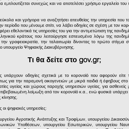
να εμπλουτίζεται συνεχώς και να αποτελέσει χρήσιμο εργαλείο του 
εύκολα και γρήγορα να αναζητήσει απευθείας την υπηρεσία που το
την περίοδο που μένουμε σπίτι, να λάβει οδηγίες σε σχέση με τον κ
ρει εθελοντικά τις υπηρεσίες του για την αντιμετώπιση της πανδημί
λληνικού κράτους που λειτούργησε εσπευσμένα λόγω της πανδημί
, την γραφειοκρατία, την ταλαιπωρία δίνοντας το πρώτο στίγμα 
 το υπουργείο Ψηφιακής Διακυβέρνησης.
Τι θα δείτε στο gov.gr;
ας υπάρχουν οδηγίες σχετικά με το κορονοϊό που αφορούν είτε
όπως για την παραμονή οικογενειών με μικρά παιδιά ή έφηβους στο σπ
τίες υγείας και χώρους παροχής υπηρεσιών υγείας, για ασθενείς μ
επιβεβαιωμένη λοίμωξη από τον κορονοϊό κ.α., ενώ φυσικά υπάρχει 
 κίνησης.
ς οι ψηφιακές υπηρεσίες:
υργείου Αγροτικής Ανάπτυξης και Τροφίμων, υπουργείου Δικαιοσύν
νωνικών Υποθέσεων, υπουργείου Εσωτερικών, υπουργείου Ναυτιλ