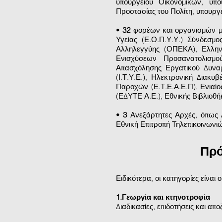
υπουργείου Οικονομικών, υπο
Προστασίας του Πολίτη, υπουργ
•
32
φορέων και οργανισμών με
Υγείας (Ε.Ο.Π.Υ.Υ.) Σύνδεσμ
Αλληλεγγύης (ΟΠΕΚΑ), Ελλην
Ενισχύσεων Προσανατολισμ
Απασχόλησης Εργατικού Δυναμ
(Ι.Τ.Υ.Ε.), Ηλεκτρονική Διακ
Παροχών (Ε.Τ.Ε.Α.Ε.Π), Ενιαί
(ΕΔΥΤΕ Α.Ε.), Εθνικής Βιβλιοθή
•
3
Ανεξάρτητες Αρχές, όπως
Εθνική Επιτροπή Τηλεπικοινωνι
Πρό
Ειδικότερα, οι κατηγορίες είναι 
1.Γεωργία και κτηνοτροφία
Διαδικασίες, επιδοτήσεις και απ